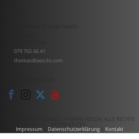
Kontakt
Nationalrat Thomas Aeschi
Postfach
CH - 6302 Zug
079 765 66 41
thomas@aeschi.com
Folgen Sie mir auf:
COPYRIGHT © 1999-2023 THOMAS AESCHI. ALLE RECHTE
VORBEHALTEN.
Impressum
|
Datenschutzerklärung
|
Kontakt