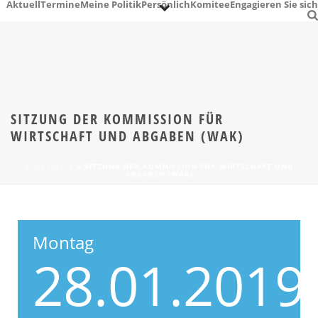
Aktuell
Termine
Meine Politik
Persönlich
Komitee
Engagieren Sie sich
SITZUNG DER KOMMISSION FÜR
WIRTSCHAFT UND ABGABEN (WAK)
STARTSEITE
»
SITZUNG DER KOMMISSION FÜR WIRTSCHAFT UND
ABGABEN (WAK)
Montag
28.01.
2019