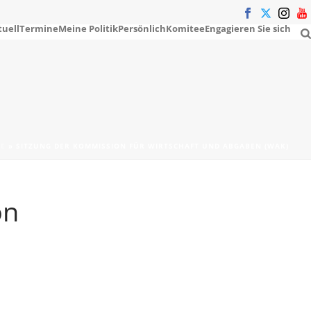
tuell
Termine
Meine Politik
Persönlich
Komitee
Engagieren Sie sich
TE
»
SITZUNG DER KOMMISSION FÜR WIRTSCHAFT UND ABGABEN (WAK)
on