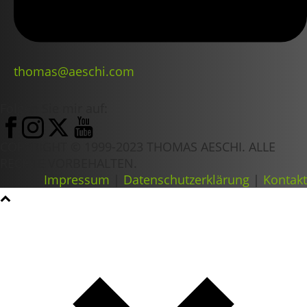
thomas@aeschi.com
Folgen Sie mir auf:
COPYRIGHT © 1999-2023 THOMAS AESCHI. ALLE
RECHTE VORBEHALTEN.
Impressum
|
Datenschutzerklärung
|
Kontakt